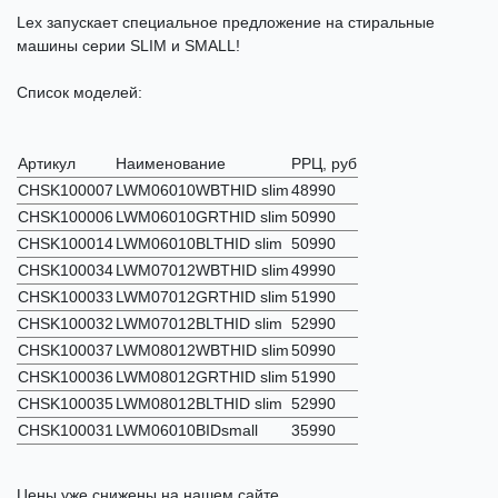
Lex запускает специальное предложение на стиральные
машины серии SLIM и SMALL!
Список моделей:
Артикул
Наименование
РРЦ, руб
CHSK100007
LWM06010WBTHID slim
48990
CHSK100006
LWM06010GRTHID slim
50990
CHSK100014
LWM06010BLTHID slim
50990
CHSK100034
LWM07012WBTHID slim
49990
CHSK100033
LWM07012GRTHID slim
51990
CHSK100032
LWM07012BLTHID slim
52990
CHSK100037
LWM08012WBTHID slim
50990
CHSK100036
LWM08012GRTHID slim
51990
CHSK100035
LWM08012BLTHID slim
52990
CHSK100031
LWM06010BIDsmall
35990
Цены уже снижены на нашем сайте.