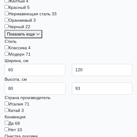
Жёлтый
4
Красный
5
Нержавеющая сталь
33
Оранжевый
3
Черный
22
Показать еще
Стиль
Классика
4
Модерн
71
Ширина, см
Высота, см
Страна производитель
Италия
71
Китай
3
Конвекция
Да
68
Нет
10
Очистка духовки