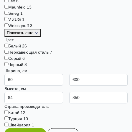
Lex
6
Maunfeld
13
Smeg
1
V-ZUG
1
Weissgauff
3
Показать еще
Цвет
Белый
26
Нержавеющая сталь
7
Серый
6
Черный
3
Ширина, см
Высота, см
Страна производитель
Китай
12
Турция
10
Швейцария
1