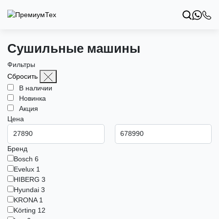
Сушильные машины
Фильтры
Сбросить
В наличии
Новинка
Акция
Цена
Бренд
Bosch
6
Evelux
1
HIBERG
3
Hyundai
3
KRONA
1
Körting
12