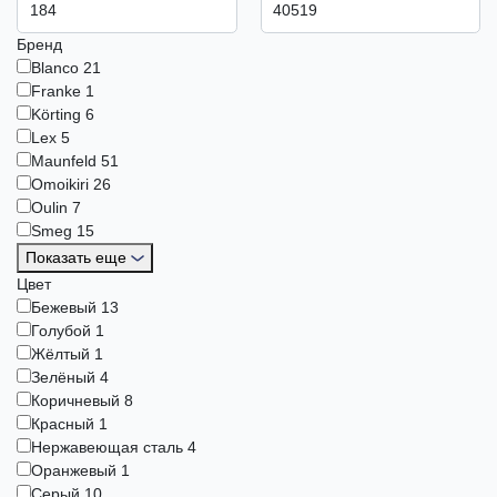
Бренд
Blanсo
21
Franke
1
Körting
6
Lex
5
Maunfeld
51
Omoikiri
26
Oulin
7
Smeg
15
Показать еще
Цвет
Бежевый
13
Голубой
1
Жёлтый
1
Зелёный
4
Коричневый
8
Красный
1
Нержавеющая сталь
4
Оранжевый
1
Серый
10