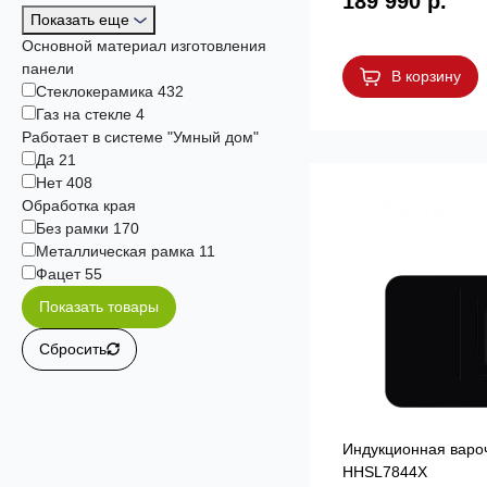
189 990 р.
Показать еще
Основной материал изготовления
панели
В корзину
Cтеклокерамика
432
Газ на стекле
4
Работает в системе "Умный дом"
Да
21
Нет
408
Обработка края
Без рамки
170
Металлическая рамка
11
Фацет
55
Показать товары
Сбросить
Индукционная варо
HHSL7844X