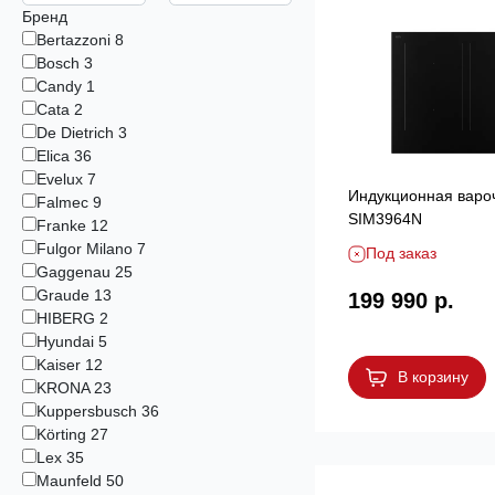
Бренд
Bertazzoni
8
Bosch
3
Candy
1
Cata
2
De Dietrich
3
Elica
36
Evelux
7
Индукционная варо
Falmec
9
SIM3964N
Franke
12
Fulgor Milano
7
Под заказ
Gaggenau
25
Graude
13
199 990 р.
HIBERG
2
Hyundai
5
Kaiser
12
В корзину
KRONA
23
Kuppersbusch
36
Körting
27
Lex
35
Maunfeld
50