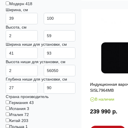
Модерн
418
Ширина, см
Высота, см
Ширина ниши для установки, см
Высота ниши для установки, см
Глубина ниши для установки, см
Индукционная варо
SISL7964MB
Страна производитель
В наличии
Германия
43
Испания
3
239 990 р.
Италия
72
Китай
203
Польша
1