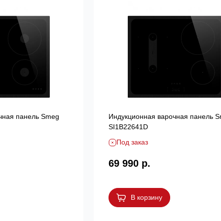
чная панель Smeg
Индукционная варочная панель 
SI1B22641D
Под заказ
69 990 р.
В корзину