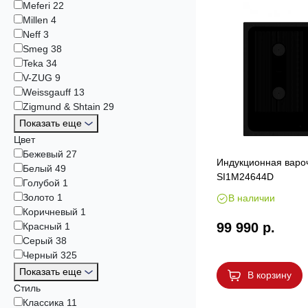
Meferi
22
Millen
4
Neff
3
Smeg
38
Teka
34
V-ZUG
9
Weissgauff
13
Zigmund & Shtain
29
Показать еще
Цвет
Бежевый
27
Индукционная варо
Белый
49
SI1M24644D
Голубой
1
Золото
1
В наличии
Коричневый
1
99 990 р.
Красный
1
Серый
38
Черный
325
Показать еще
В корзину
Стиль
Классика
11