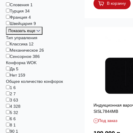
В корзину
Словения
1
Турция
34
Франция
4
Швейцария
9
Показать еще
Тип управления
Классика
12
Механическое
26
Сенсорное
386
Конфорка WOK
Да
5
Нет
159
Общее количество конфорок
1
6
2
7
3
63
Индукционная варо
4
328
SISL7844MB
5
32
6
6
Под заказ
8
1
90
1