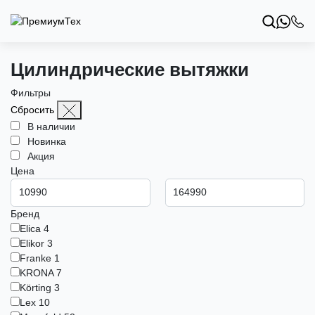
Цилиндрические вытяжки
Фильтры
Сбросить
В наличии
Новинка
Акция
Цена
Бренд
Elica
4
Elikor
3
Franke
1
KRONA
7
Körting
3
Lex
10