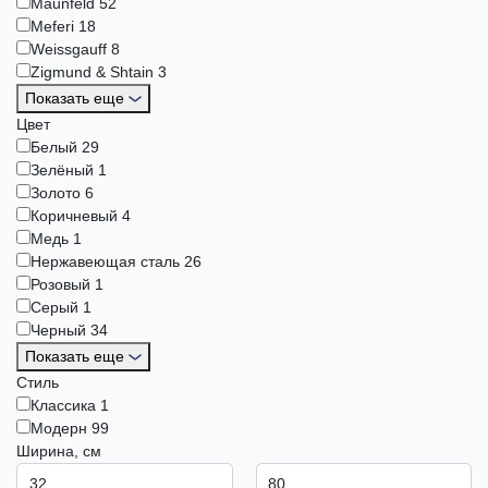
Maunfeld
52
Meferi
18
Weissgauff
8
Zigmund & Shtain
3
Показать еще
Цвет
Белый
29
Зелёный
1
Золото
6
Коричневый
4
Медь
1
Нержавеющая сталь
26
Розовый
1
Серый
1
Черный
34
Показать еще
Стиль
Классика
1
Модерн
99
Ширина, см