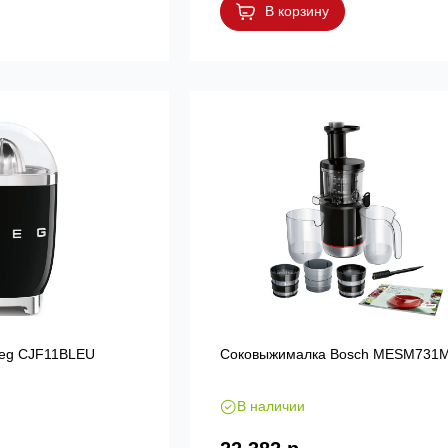
В корзину
eg CJF11BLEU
Соковыжималка Bosch MESM731
В наличии