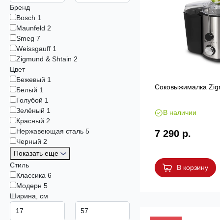
Бренд
Bosch
1
Maunfeld
2
Smeg
7
Weissgauff
1
Zigmund & Shtain
2
Цвет
Бежевый
1
Соковыжималка Zigm
Белый
1
Голубой
1
Зелёный
1
В наличии
Красный
2
Нержавеющая сталь
5
7 290 р.
Черный
2
Показать еще
Стиль
В корзину
Классика
6
Модерн
5
Ширина, см