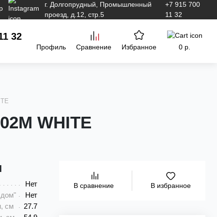
г. Долгопрудный, Промышленный
+7 915 700
проезд, д.12, стр.5
11 32
11 32
Профиль
Сравнение
Избранное
0 р.
ITE
602M WHITE
и
Нет
В избранное
В сравнение
 дом"
Нет
, см
27.7