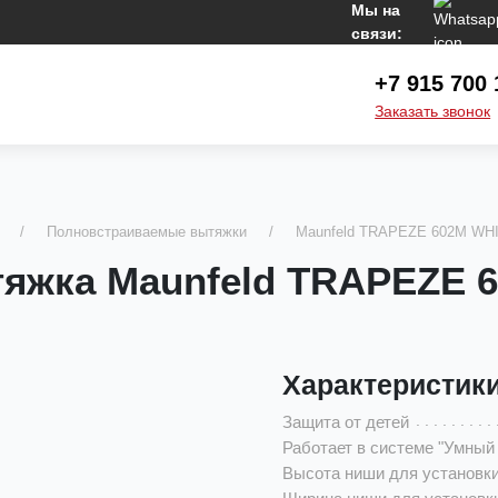
Мы на
связи:
+7 915 700 
Заказать звонок
Полновстраиваемые вытяжки
Maunfeld TRAPEZE 602M WH
яжка Maunfeld TRAPEZE 
Характеристик
Защита от детей
Работает в системе "Умный
Высота ниши для установки