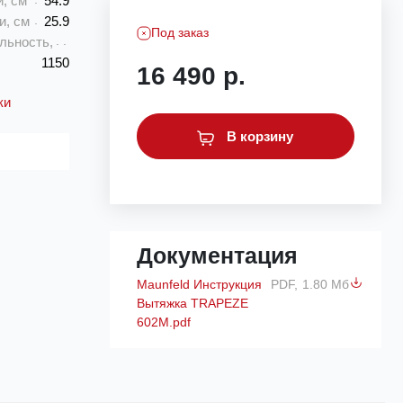
, см
54.9
и, см
25.9
Под заказ
льность,
1150
16 490 р.
ки
В корзину
Документация
Maunfeld Инструкция
PDF,
1.80 Мб
Вытяжка TRAPEZE
602M.pdf