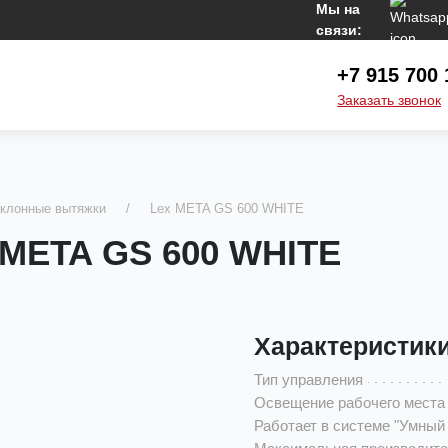
Мы на
связи:
+7 915 700 
Заказать звонок
клонные вытяжки
Lex META GS 600 WHITE
 META GS 600 WHITE
Характеристик
Тип управления
Освещение рабочего места
Работает в системе "Умный