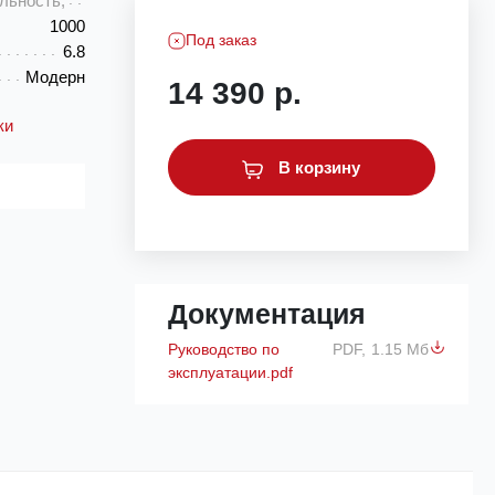
льность,
1000
Под заказ
6.8
Модерн
14 390 р.
ки
В корзину
Документация
Руководство по
PDF,
1.15 Мб
эксплуатации.pdf