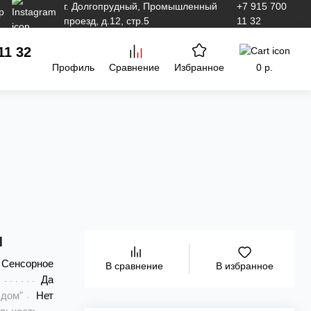
г. Долгопрудный, Промышленный
+7 915 700
проезд, д.12, стр.5
11 32
11 32
Профиль
Сравнение
Избранное
0 р.
и
Сенсорное
В избранное
В сравнение
Да
 дом"
Нет