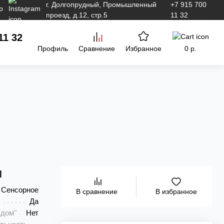
г. Долгопрудный, Промышленный
+7 915 700
проезд, д.12, стр.5
11 32
11 32
Профиль
Сравнение
Избранное
0 р.
и
Сенсорное
В избранное
В сравнение
Да
 дом"
Нет