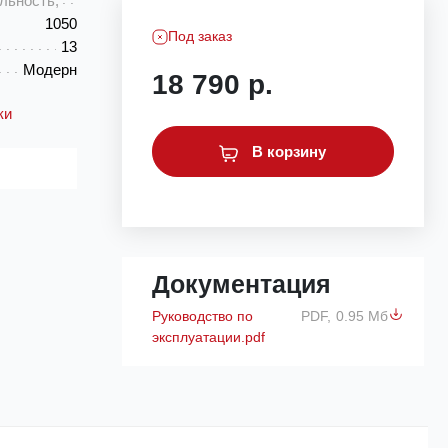
льность,
1050
Под заказ
13
Модерн
18 790 р.
ки
В корзину
Документация
Руководство по
PDF,
0.95 Мб
эксплуатации.pdf