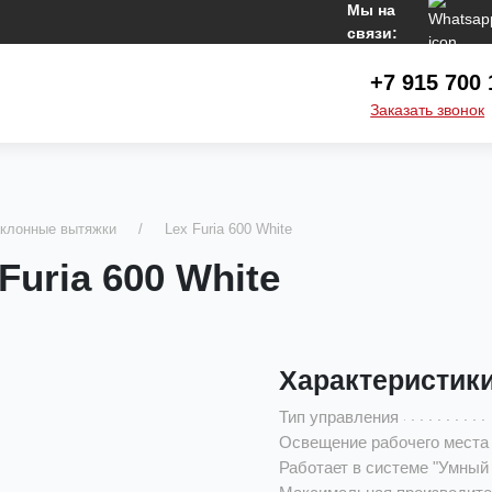
Мы на
связи:
+7 915 700 
Заказать звонок
клонные вытяжки
Lex Furia 600 White
uria 600 White
Характеристик
Тип управления
Освещение рабочего места
Работает в системе "Умный