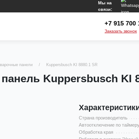
Мы на
связи:
+7 915 700 
Заказать звонок
варочные панели
Kuppersbusch KI 8880.1 SR
панель Kuppersbusch KI 8
Характеристик
Страна производитель
Автоотключение по таймер
Обработка края