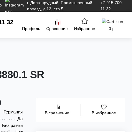
г. Долгопрудный, Промышленный
+7 915 700
проезд, д.12, стр.5
11 32
11 32
Профиль
Сравнение
Избранное
0 р.
880.1 SR
и
Германия
В избранное
В сравнение
у
Да
Без рамки