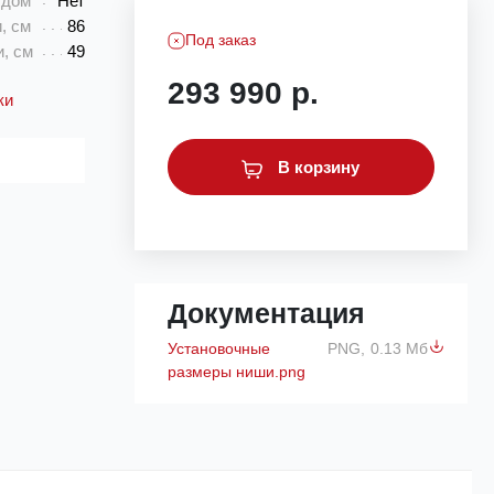
 дом"
Нет
, см
86
Под заказ
, см
49
293 990 р.
ки
В корзину
Документация
Установочные
PNG,
0.13 Мб
размеры ниши.png