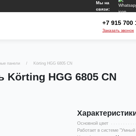
Мы на
связи:
+7 915 700 
Заказать звонок
ные панели
Körting HGG 6805 CN
ь Körting HGG 6805 CN
Характеристик
Основной цвет
Работает в системе "Умный