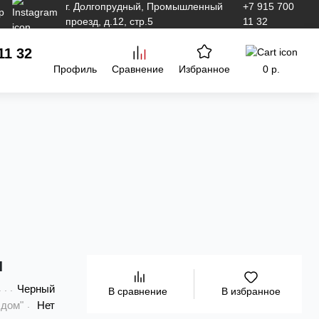
г. Долгопрудный, Промышленный
+7 915 700
проезд, д.12, стр.5
11 32
11 32
Профиль
Сравнение
Избранное
0 р.
и
Черный
В избранное
В сравнение
 дом"
Нет