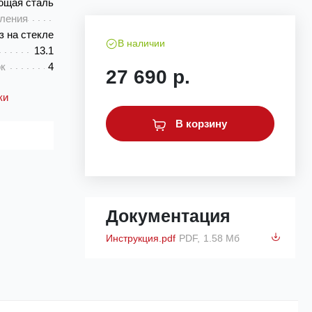
ющая сталь
вления
з на стекле
В наличии
13.1
к
4
27 690 р.
ки
В корзину
Документация
Инструкция.pdf
PDF,
1.58 Мб