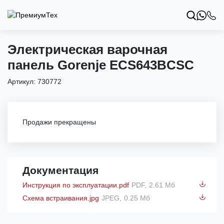
Электрическая варочная
панель Gorenje ECS643BCSC
Артикул:
730772
Продажи прекращены
Документация
Инструкция по эксплуатации.pdf
PDF,
2.61 Мб
Схема встраивания.jpg
JPEG,
0.25 Мб