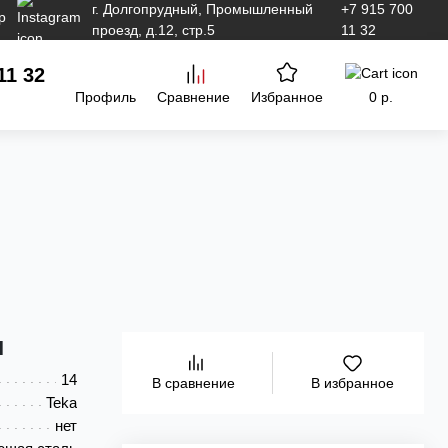
г. Долгопрудный, Промышленный
+7 915 700
проезд, д.12, стр.5
11 32
11 32
Профиль
Сравнение
Избранное
0 р.
и
14
В избранное
В сравнение
Teka
нет