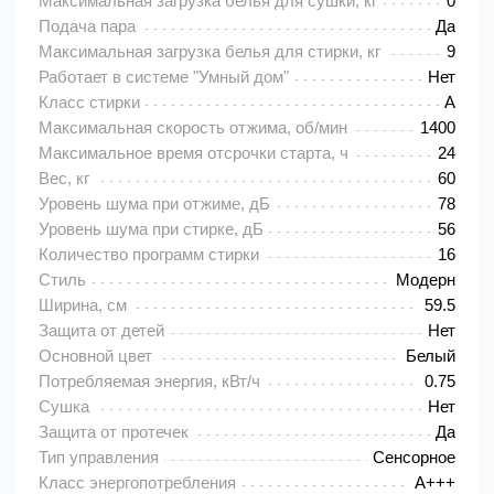
Максимальная загрузка белья для сушки, кг
0
Подача пара
Да
Максимальная загрузка белья для стирки, кг
9
Работает в системе "Умный дом"
Нет
Класс стирки
A
Максимальная скорость отжима, об/мин
1400
Максимальное время отсрочки старта, ч
24
Вес, кг
60
Уровень шума при отжиме, дБ
78
Уровень шума при стирке, дБ
56
Количество программ стирки
16
Стиль
Модерн
Ширина, см
59.5
Защита от детей
Нет
Основной цвет
Белый
Потребляемая энергия, кВт/ч
0.75
Сушка
Нет
Защита от протечек
Да
Тип управления
Сенсорное
Класс энергопотребления
A+++