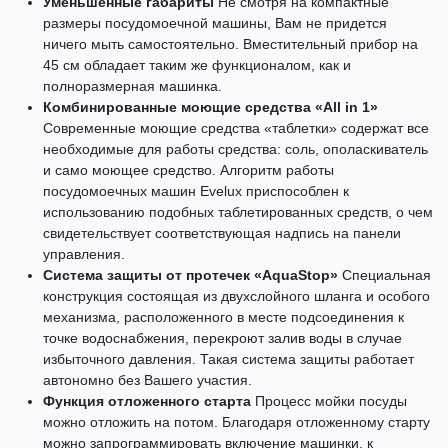
Уменьшенные габариты
Не смотря на компактные
размеры посудомоечной машины, Вам не придется
ничего мыть самостоятельно. Вместительный прибор на
45 см обладает таким же функционалом, как и
полноразмерная машинка.
Комбинированные моющие средства «All in 1»
Современные моющие средства «таблетки» содержат все
необходимые для работы средства: соль, ополаскиватель
и само моющее средство. Алгоритм работы
посудомоечных машин Evelux приспособлен к
использованию подобных таблетированных средств, о чем
свидетельствует соответствующая надпись на панели
управления.
Система защиты от протечек «AquaStop»
Специальная
конструкция состоящая из двухслойного шланга и особого
механизма, расположенного в месте подсоединения к
точке водоснабжения, перекроют залив воды в случае
избыточного давления. Такая система защиты работает
автономно без Вашего участия.
Функция отложенного старта
Процесс мойки посуды
можно отложить на потом. Благодаря отложенному старту
можно запрограммировать включение машинки, к