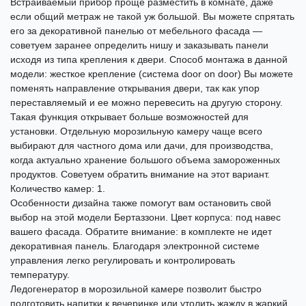
Встраиваемый прибор проще разместить в комнате, даже
если общий метраж не такой уж большой. Вы можете спрятать
его за декоративной панелью от мебельного фасада —
советуем заранее определить нишу и заказывать панели
исходя из типа крепления к двери. Способ монтажа в данной
модели: жесткое крепление (система door on door) Вы можете
поменять направление открывания двери, так как упор
переставляемый и ее можно перевесить на другую сторону.
Такая функция открывает больше возможностей для
установки. Отдельную морозильную камеру чаще всего
выбирают для частного дома или дачи, для производства,
когда актуально хранение большого объема замороженных
продуктов. Советуем обратить внимание на этот вариант.
Количество камер: 1.
Особенности дизайна также помогут вам остановить свой
выбор на этой модели Бертаззони. Цвет корпуса: под навес
вашего фасада. Обратите внимание: в комплекте не идет
декоративная панель. Благодаря электронной системе
управления легко регулировать и контролировать
температуру.
Ледогенератор в морозильной камере позволит быстро
подготовить напитки к вечеринке или утолить жажду в жаркий