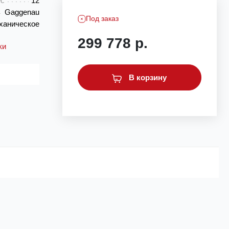
ес
12
Gaggenau
Под заказ
ханическое
299 778 р.
ки
В корзину