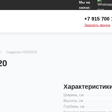
Мы на
связи:
+7 915 700 
Заказать звонок
Gaggenau VR230120
20
Характеристик
Ширина, см
Высота, см
Глубина, см