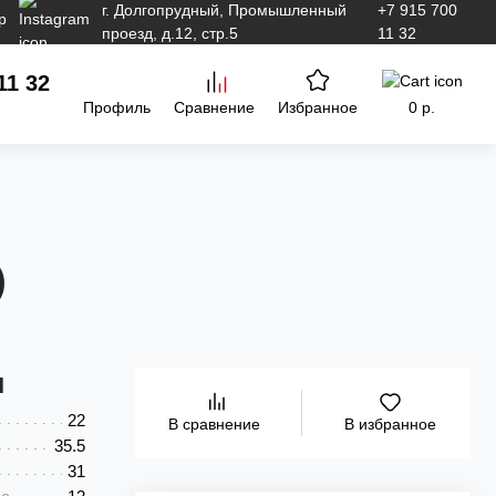
г. Долгопрудный, Промышленный
+7 915 700
проезд, д.12, стр.5
11 32
11 32
Профиль
Сравнение
Избранное
0 р.
)
и
22
В избранное
В сравнение
35.5
31