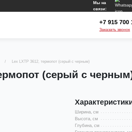
Мы на
связи:
+7 915 700 
Заказать звонок
Lex LXTP 3612, термопот (серый с черным)
термопот (серый с черным
Характеристик
Ширина, см
Высота, см
Глубина, см