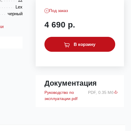
ес
12
Lex
Под заказ
черный
4 690 р.
ки
В корзину
Документация
Руководство по
PDF,
0.35 Мб
эксплуатации.pdf