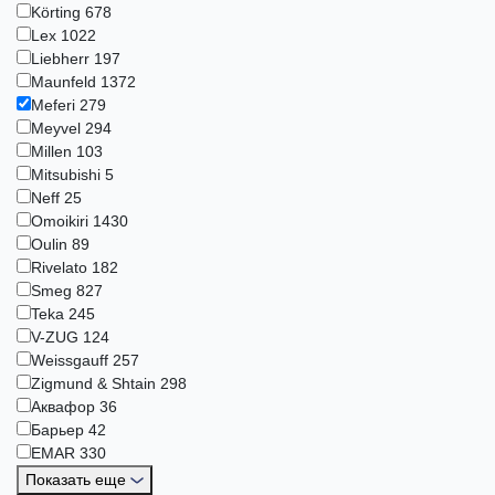
Körting
678
Lex
1022
Liebherr
197
Maunfeld
1372
Meferi
279
Meyvel
294
Millen
103
Mitsubishi
5
Neff
25
Omoikiri
1430
Oulin
89
Rivelato
182
Smeg
827
Teka
245
V-ZUG
124
Weissgauff
257
Zigmund & Shtain
298
Аквафор
36
Барьер
42
ЕМАR
330
Показать еще