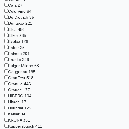
Cata
27
Cold Vine
84
De Dietrich
35
Dunavox
221
Elica
456
Elikor
235
Evelux
126
Faber
25
Falmec
201
Franke
229
Fulgor Milano
63
Gaggenau
195
GranFest
518
Granula
446
Graude
177
HIBERG
194
Hitachi
17
Hyundai
125
Kaiser
94
KRONA
351
Kuppersbusch
411