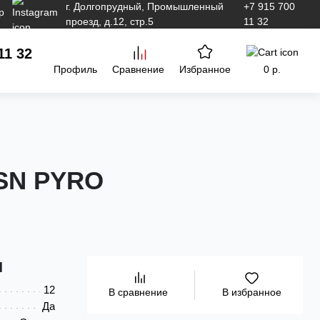
г. Долгопрудный, Промышленный
+7 915 700
проезд, д.12, стр.5
11 32
11 32
Профиль
Сравнение
Избранное
0 р.
ESN PYRO
и
12
В избранное
В сравнение
Да