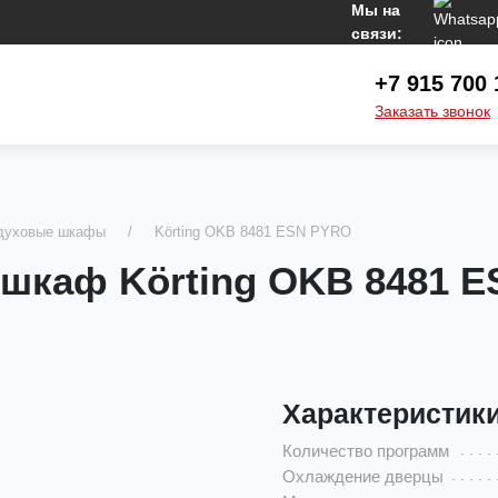
Мы на
связи:
+7 915 700 
Заказать звонок
 духовые шкафы
Körting OKB 8481 ESN PYRO
 шкаф Körting OKB 8481 
Характеристик
Количество программ
Охлаждение дверцы