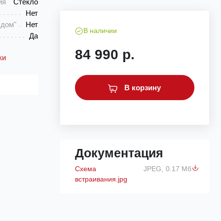
ия
Стекло
Нет
 дом"
Нет
В наличии
Да
84 990 р.
ки
В корзину
Документация
Схема
JPEG,
0.17 Мб
встраивания.jpg