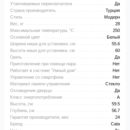
Утапливаемые переключатели
Да
Страна производитель
Турция
Стиль
Модерн
Вес, кг
28
Максимальная температура, °C
250
Основной цвет
Белый
Ширина ниши для установки, см
55.6
Высота ниши для установки, см
60
Гриль
Да
Приготовление при помощи пара
Нет
Работает в системе "Умный дом"
Нет
Управление со смартфона
Нет
Материал панели управления
Стекло
Охлаждение дверцы
Да
Класс энергопотребления
A
Высота, см
59.5
Глубина, см
56.7
Гарантия производителя, мес
24
Бренд
Cata