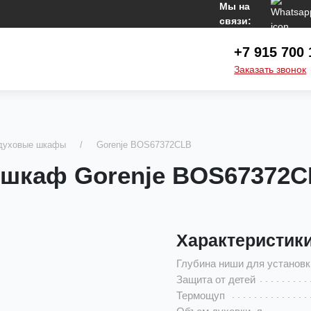
Мы на
связи:
+7 915 700 
Заказать звонок
 духовые шкафы
Gorenje BOS67372CLB
 шкаф Gorenje BOS67372
Характеристик
Глубина ниши для установк
Защита от детей
Термощуп