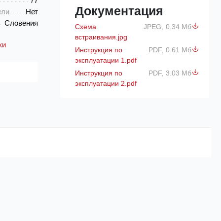
77
Документация
ели
Нет
Словения
Схема
JPEG,
0.34 Мб
встраивания.jpg
ки
Инструкция по
PDF,
0.61 Мб
эксплуатации 1.pdf
Инструкция по
PDF,
3.03 Мб
эксплуатации 2.pdf