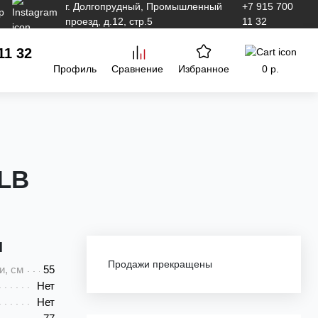
г. Долгопрудный, Промышленный
+7 915 700
проезд, д.12, стр.5
11 32
11 32
Профиль
Сравнение
Избранное
0 р.
CLB
и
Продажи прекращены
и, см
55
Нет
Нет