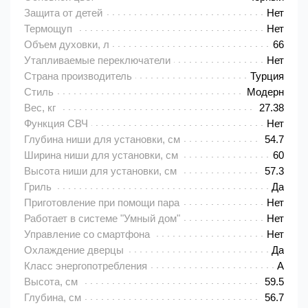
Защита от детей
Нет
Термощуп
Нет
Объем духовки, л
66
Утапливаемые переключатели
Нет
Страна производитель
Турция
Стиль
Модерн
Вес, кг
27.38
Функция СВЧ
Нет
Глубина ниши для установки, см
54.7
Ширина ниши для установки, см
60
Высота ниши для установки, см
57.3
Гриль
Да
Приготовление при помощи пара
Нет
Работает в системе "Умный дом"
Нет
Управление со смартфона
Нет
Охлаждение дверцы
Да
Класс энергопотребления
A
Высота, см
59.5
Глубина, см
56.7