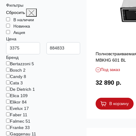
Фильтры
Сбросить
В наличии
Новинка
Акция
Цена
Полновстраиваемая
Бренд
MBKHG 601 BL
Bertazzoni
5
Под заказ
Bosch
2
Candy
8
32 890 р.
Cata
3
De Dietrich
1
Elica
109
Elikor
84
В корзину
Evelux
17
Faber
11
Falmec
51
Franke
33
Gaggenau
11