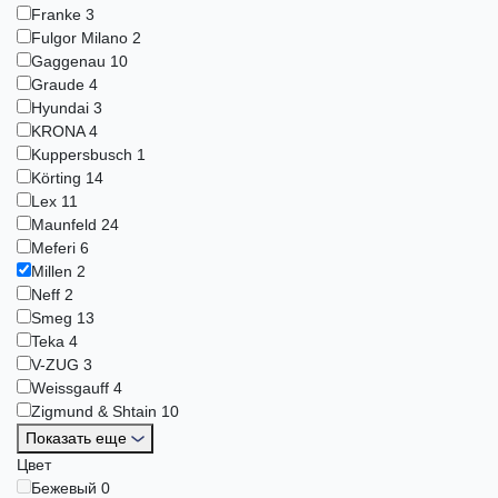
Franke
3
Fulgor Milano
2
Gaggenau
10
Graude
4
Hyundai
3
KRONA
4
Kuppersbusch
1
Körting
14
Lex
11
Maunfeld
24
Meferi
6
Millen
2
Neff
2
Smeg
13
Teka
4
V-ZUG
3
Weissgauff
4
Zigmund & Shtain
10
Показать еще
Цвет
Бежевый
0