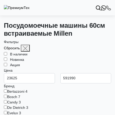
Посудомоечные машины 60см
встраиваемые Millen
Фильтры
Сбросить
В наличии
Новинка
Акция
Цена
Бренд
Bertazzoni
4
Bosch
7
Candy
3
De Dietrich
3
Evelux
3