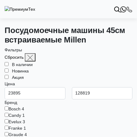
Посудомоечные машины 45см
встраиваемые Millen
Фильтры
Сбросить
В наличии
Новинка
Акция
Цена
Бренд
Bosch
4
Candy
1
Evelux
3
Franke
1
Graude
4