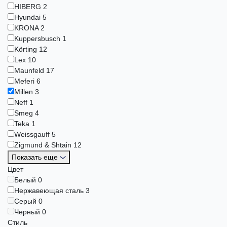
HIBERG
2
Hyundai
5
KRONA
2
Kuppersbusch
1
Körting
12
Lex
10
Maunfeld
17
Meferi
6
Millen
3
Neff
1
Smeg
4
Teka
1
Weissgauff
5
Zigmund & Shtain
12
Показать еще
Цвет
Белый
0
Нержавеющая сталь
3
Серый
0
Черный
0
Стиль