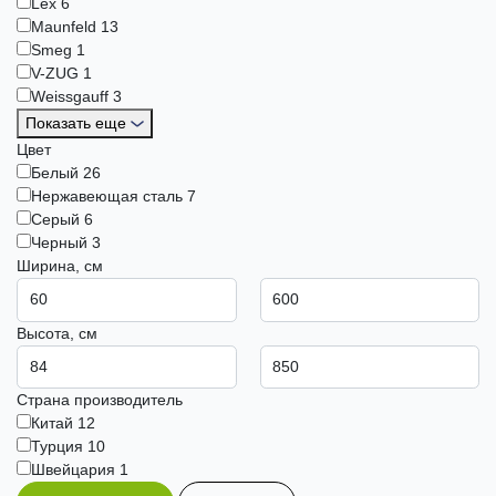
Lex
6
Maunfeld
13
Smeg
1
V-ZUG
1
Weissgauff
3
Показать еще
Цвет
Белый
26
Нержавеющая сталь
7
Серый
6
Черный
3
Ширина, см
Высота, см
Страна производитель
Китай
12
Турция
10
Швейцария
1