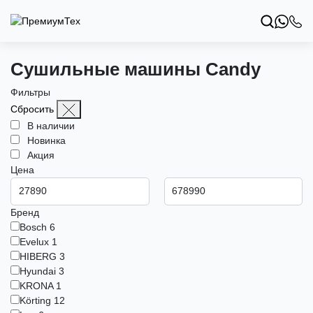
Сушильные машины Candy
Фильтры
Сбросить
В наличии
Новинка
Акция
Цена
Бренд
Bosch
6
Evelux
1
HIBERG
3
Hyundai
3
KRONA
1
Körting
12