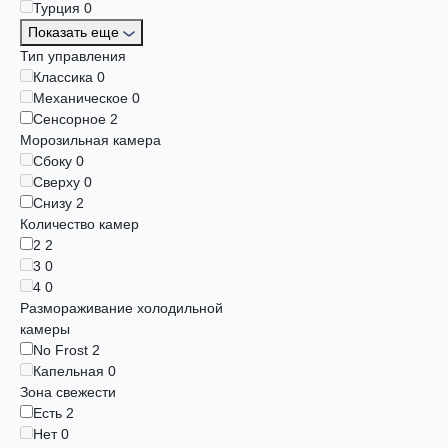
Турция
0
Показать еще
Тип управления
Классика
0
Механическое
0
Сенсорное
2
Морозильная камера
Сбоку
0
Сверху
0
Снизу
2
Количество камер
2
2
3
0
4
0
Размораживание холодильной
камеры
No Frost
2
Капельная
0
Зона свежести
Есть
2
Нет
0