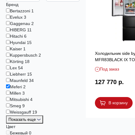
Бренд
Bertazzoni
1
Evelux
3
Gaggenau
2
HIBERG
11
Hitachi
6
Hyundai
15
Kaiser
1
Холодильник side by
Kuppersbusch
2
MFR83BLACK IX T
Körting
18
FRENCH DOOR CO
Lex
54
Под заказ
Liebherr
15
Maunfeld
34
127 770 р.
Meferi
2
Millen
3
Mitsubishi
4
В корзину
Smeg
9
Weissgauff
19
Показать еще
Цвет
Бежевый
0