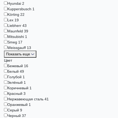
Hyundai
2
Kuppersbusch
1
Körting
22
Lex
19
Liebherr
43
Maunfeld
39
Mitsubishi
1
Smeg
17
Weissgauff
13
Показать еще
Цвет
Бежевый
16
Белый
49
Голубой
1
Зелёный
1
Коричневый
1
Красный
3
Нержавеющая сталь
41
Оранжевый
1
Серый
9
Черный
37