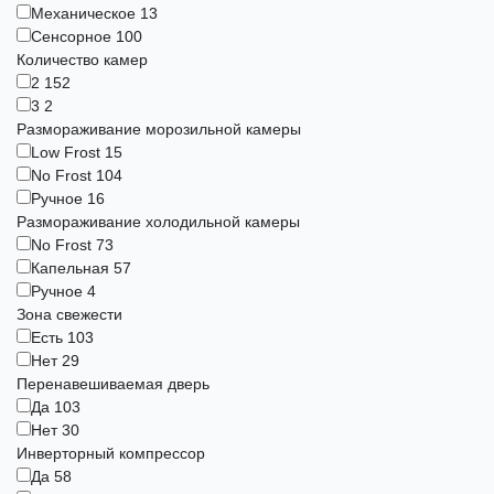
Механическое
13
Сенсорное
100
Количество камер
2
152
3
2
Размораживание морозильной камеры
Low Frost
15
No Frost
104
Ручное
16
Размораживание холодильной камеры
No Frost
73
Капельная
57
Ручное
4
Зона свежести
Есть
103
Нет
29
Перенавешиваемая дверь
Да
103
Нет
30
Инверторный компрессор
Да
58